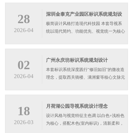
深圳金泰克产业园区标识系统规划设
28
极简设计风格打造现代科技园 本套导视系
计
2026-04
统以现代简约、功能优先、视觉统一为核心
设计理念，整体采用深灰与白色搭配，搭配
竖纹肌理面板，塑造沉稳高级的视觉质感，
适配商业地产产业园区、写字楼等多元公共
广州永庆坊标识系统规划设计
02
空间。系统遵循人车导视逻辑，分级设置停
本套标识系统深度践行“修旧如旧”的微改造
车场立牌、信息宣传栏、立式导视…
2026-04
理念，提取西关骑楼、满洲窗等核心文脉元
素，转译为简约的几何格纹与竖向线条。色
彩上以深古铜与哑光黑为主，还原老西关的
温润质感;字体选用朴拙的碑体题字，彰显
月荷湖公园导视系统设计理念
18
文化底蕴。设计遵循“简约不简单”原则，在
设计风格与视觉特征主色调:以白色+浅粉色
保留趟栊门等传统符号的同时…
2026-03
为核心，搭配木色(室内标识)，清新柔和，
与公园自然环境高度融合。造型语言:大量