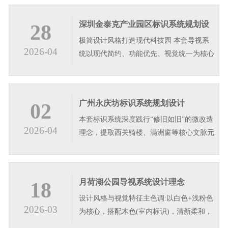
深圳金泰克产业园区标识系统规划设
28
极简设计风格打造现代科技园 本套导视系
计
2026-04
统以现代简约、功能优先、视觉统一为核心
设计理念，整体采用深灰与白色搭配，搭配
竖纹肌理面板，塑造沉稳高级的视觉质感，
适配商业地产产业园区、写字楼等多元公共
广州永庆坊标识系统规划设计
02
空间。系统遵循人车导视逻辑，分级设置停
本套标识系统深度践行“修旧如旧”的微改造
车场立牌、信息宣传栏、立式导视…
2026-04
理念，提取西关骑楼、满洲窗等核心文脉元
素，转译为简约的几何格纹与竖向线条。色
彩上以深古铜与哑光黑为主，还原老西关的
温润质感;字体选用朴拙的碑体题字，彰显
月荷湖公园导视系统设计理念
18
文化底蕴。设计遵循“简约不简单”原则，在
设计风格与视觉特征主色调:以白色+浅粉色
保留趟栊门等传统符号的同时…
2026-03
为核心，搭配木色(室内标识)，清新柔和，
与公园自然环境高度融合。造型语言:大量