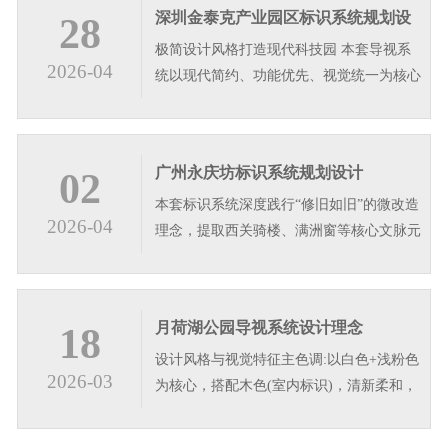
深圳金泰克产业园区标识系统规划设
28
极简设计风格打造现代科技园 本套导视系
计
2026-04
统以现代简约、功能优先、视觉统一为核心
设计理念，整体采用深灰与白色搭配，搭配
竖纹肌理面板，塑造沉稳高级的视觉质感，
适配商业地产产业园区、写字楼等多元公共
广州永庆坊标识系统规划设计
02
空间。系统遵循人车导视逻辑，分级设置停
本套标识系统深度践行“修旧如旧”的微改造
车场立牌、信息宣传栏、立式导视…
2026-04
理念，提取西关骑楼、满洲窗等核心文脉元
素，转译为简约的几何格纹与竖向线条。色
彩上以深古铜与哑光黑为主，还原老西关的
温润质感;字体选用朴拙的碑体题字，彰显
月荷湖公园导视系统设计理念
18
文化底蕴。设计遵循“简约不简单”原则，在
设计风格与视觉特征主色调:以白色+浅粉色
保留趟栊门等传统符号的同时…
2026-03
为核心，搭配木色(室内标识)，清新柔和，
与公园自然环境高度融合。造型语言:大量
使用圆角、弧形、半包围结构，线条流畅优