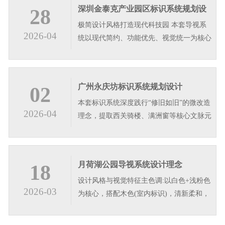
深圳金泰克产业园区标识系统规划设
28
极简设计风格打造现代科技园 本套导视系
计
2026-04
统以现代简约、功能优先、视觉统一为核心
设计理念，整体采用深灰与白色搭配，搭配
竖纹肌理面板，塑造沉稳高级的视觉质感，
适配商业地产产业园区、写字楼等多元公共
广州永庆坊标识系统规划设计
02
空间。系统遵循人车导视逻辑，分级设置停
本套标识系统深度践行“修旧如旧”的微改造
车场立牌、信息宣传栏、立式导视…
2026-04
理念，提取西关骑楼、满洲窗等核心文脉元
素，转译为简约的几何格纹与竖向线条。色
彩上以深古铜与哑光黑为主，还原老西关的
温润质感;字体选用朴拙的碑体题字，彰显
月荷湖公园导视系统设计理念
18
文化底蕴。设计遵循“简约不简单”原则，在
设计风格与视觉特征主色调:以白色+浅粉色
保留趟栊门等传统符号的同时…
2026-03
为核心，搭配木色(室内标识)，清新柔和，
与公园自然环境高度融合。造型语言:大量
使用圆角、弧形、半包围结构，线条流畅优