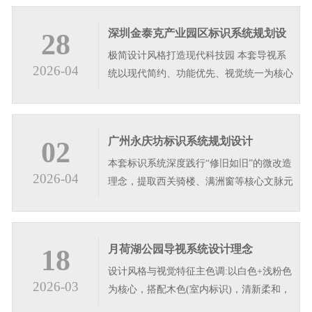
深圳金泰克产业园区标识系统规划设
28
极简设计风格打造现代科技园 本套导视系
计
2026-04
统以现代简约、功能优先、视觉统一为核心
设计理念，整体采用深灰与白色搭配，搭配
竖纹肌理面板，塑造沉稳高级的视觉质感，
适配商业地产产业园区、写字楼等多元公共
广州永庆坊标识系统规划设计
02
空间。系统遵循人车导视逻辑，分级设置停
本套标识系统深度践行“修旧如旧”的微改造
车场立牌、信息宣传栏、立式导视…
2026-04
理念，提取西关骑楼、满洲窗等核心文脉元
素，转译为简约的几何格纹与竖向线条。色
彩上以深古铜与哑光黑为主，还原老西关的
温润质感;字体选用朴拙的碑体题字，彰显
月荷湖公园导视系统设计理念
18
文化底蕴。设计遵循“简约不简单”原则，在
设计风格与视觉特征主色调:以白色+浅粉色
保留趟栊门等传统符号的同时…
2026-03
为核心，搭配木色(室内标识)，清新柔和，
与公园自然环境高度融合。造型语言:大量