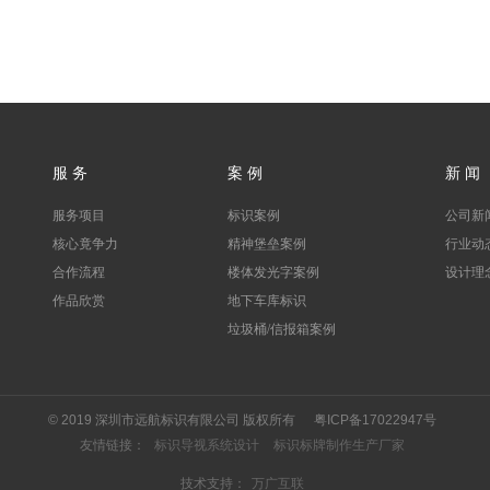
服 务
案 例
新 闻
服务项目
标识案例
公司新
核心竟争力
精神堡垒案例
行业动
合作流程
楼体发光字案例
设计理
作品欣赏
地下车库标识
垃圾桶/信报箱案例
© 2019 深圳市远航标识有限公司 版权所有
粤ICP备17022947号
友情链接：
标识导视系统设计
标识标牌制作生产厂家
技术支持：
万广互联