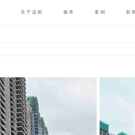
关 于 远 航
服 务
案 例
新 