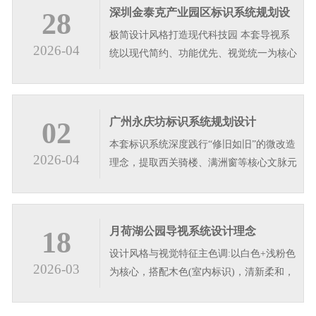
深圳金泰克产业园区标识系统规划设
28
极简设计风格打造现代科技园 本套导视系
计
2026-04
统以现代简约、功能优先、视觉统一为核心
设计理念，整体采用深灰与白色搭配，搭配
竖纹肌理面板，塑造沉稳高级的视觉质感，
适配商业地产产业园区、写字楼等多元公共
广州永庆坊标识系统规划设计
02
空间。系统遵循人车导视逻辑，分级设置停
本套标识系统深度践行“修旧如旧”的微改造
车场立牌、信息宣传栏、立式导视…
2026-04
理念，提取西关骑楼、满洲窗等核心文脉元
素，转译为简约的几何格纹与竖向线条。色
彩上以深古铜与哑光黑为主，还原老西关的
温润质感;字体选用朴拙的碑体题字，彰显
月荷湖公园导视系统设计理念
18
文化底蕴。设计遵循“简约不简单”原则，在
设计风格与视觉特征主色调:以白色+浅粉色
保留趟栊门等传统符号的同时…
2026-03
为核心，搭配木色(室内标识)，清新柔和，