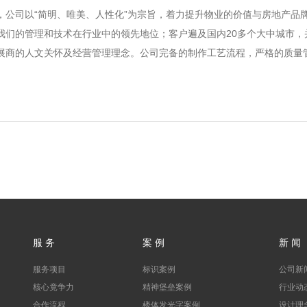
公司以“简明、唯美、人性化”为宗旨，着力提升物业的价值与房地产品牌
我们的管理和技术在行业中的领先地位；客户遍及国内20多个大中城市，
展商的人文关怀及经营管理理念。公司完备的制作工艺流程，严格的质量
服 务
案 例
新 闻
服务项目
标识案例
公司新
核心竟争力
精神堡垒案例
行业动
合作流程
楼体发光字案例
设计理