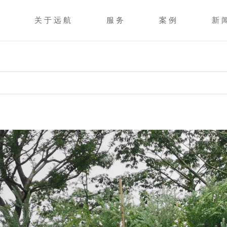
关 于 远 航
服 务
案 例
新 