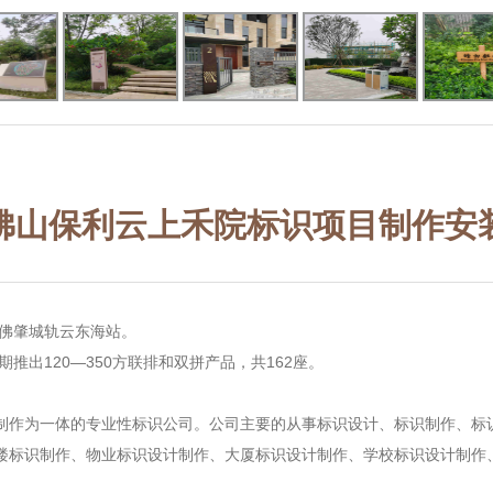
佛山保利云上禾院标识项目制作安
广佛肇城轨云东海站。
期推出120—350方联排和双拼产品，共162座。
制作为一体的专业性
标识公司
。公司主要的从事
标识设计
、
标识制作
、
标
楼标识制作
、
物业标识设计制作
、
大厦标识设计制作
、
学校标识设计制作